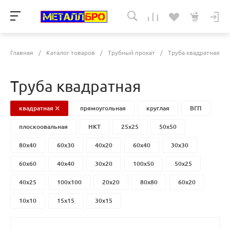
Главная
/
Каталог товаров
/
Трубный прокат
/
Труба квадратная
Труба квадратная
квадратная
прямоугольная
круглая
ВГП
плоскоовальная
НКТ
25x25
50x50
80x40
60x30
40x20
60x40
30x30
60x60
40x40
30x20
100x50
50x25
40x25
100x100
20x20
80x80
60x20
10x10
15x15
30х15