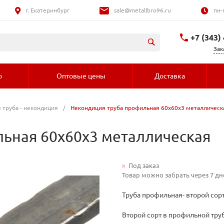
г. Екатеринбург
sale@metallbro96.ru
пн-
+7 (343)
Зак
+7 (992) 016-
о
Оптовые цены
Доставка
 труба - некондиция
/
Некондиция труба профильная 60х60х3 металлическ
ьная 60х60х3 металлическая
Под заказ
Товар можно забрать через 7 дн
Труба профильная- второй сорт
Второй сорт в профильной труб