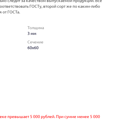
ьно следит за качеством выпускаемой продукции. Все
оответствовать ГОСТу, второй сорт же по каким-либо
 от ГОСТа.
Толщина
3 мм
Сечение
60x60
чеке превышает 5 000 рублей. При сумме менее 5 000