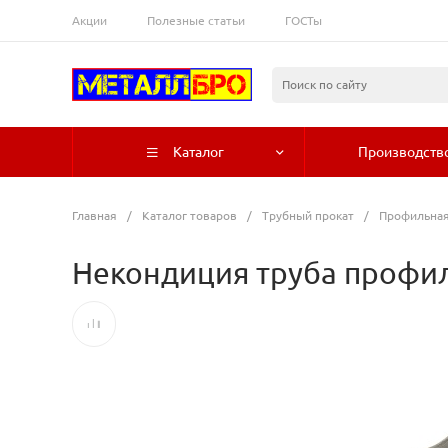
Акции
Полезные статьи
ГОСТы
Каталог
Производств
Главная
/
Каталог товаров
/
Трубный прокат
/
Профильная
Некондиция труба профил