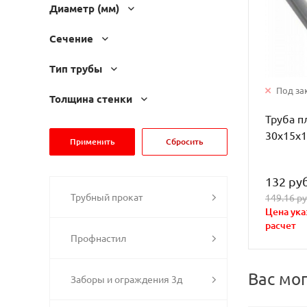
Диаметр (мм)
Сечение
Тип трубы
Под за
Толщина стенки
Труба п
30х15х
132 руб
Трубный прокат
149.16 ру
Цена ука
расчет
Профнастил
Вас мо
Заборы и ограждения 3д