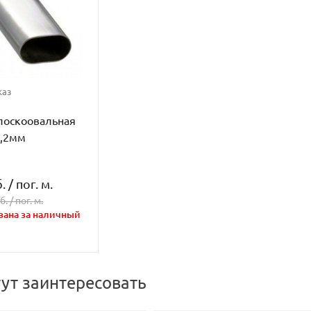
каз
лоскоовальная
1,2мм
.
/
пог. м.
б. /
пог. м.
зана за наличный
гут заинтересовать