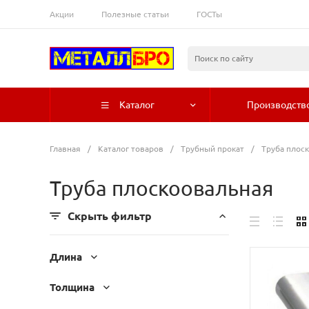
Акции
Полезные статьи
ГОСТы
Каталог
Производств
Главная
/
Каталог товаров
/
Трубный прокат
/
Труба плос
Труба плоскоовальная
Скрыть фильтр
Длина
Толщина