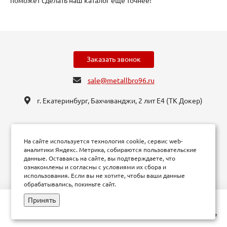
поможет сделать наш каталог еще точнее!
Заказать звонок
sale@metallbro96.ru
г. Екатеринбург, ​Бахчиванджи, 2 лит Е4 (ТК Докер​)
Акции
На сайте используется технология cookie, сервис web-
аналитики Яндекс. Метрика, собираются пользовательские
Каталог товаров
данные. Оставаясь на сайте, вы подтверждаете, что
ознакомлены и согласны с условиями их сбора и
Контакты
использования. Если вы не хотите, чтобы ваши данные
обрабатывались, покиньте сайт.
Принять
Карта сайта
Главная
Кабинет
Корзина
Избранные
Сравнение