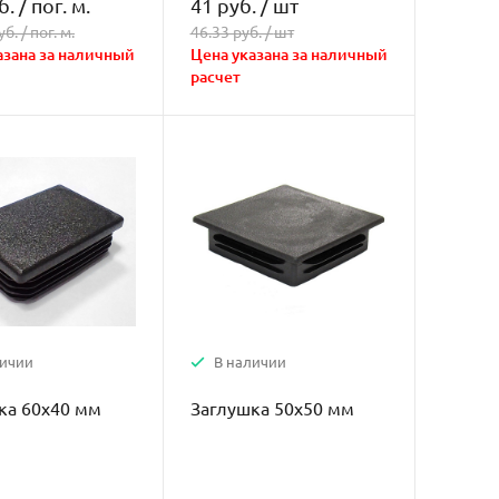
б.
/
пог. м.
41 руб.
/
шт
уб. /
пог. м.
46.33 руб. /
шт
азана за наличный
Цена указана за наличный
расчет
личии
В наличии
ка 60х40 мм
Заглушка 50х50 мм