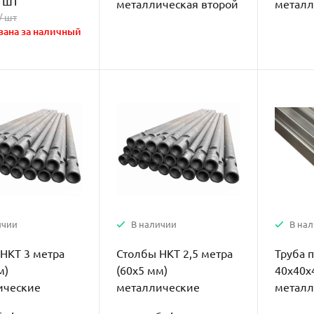
/
шт
металлическая второй
металл
/
шт
сорт
сорт
зана за наличный
ичии
В наличии
В на
НКТ 3 метра
Столбы НКТ 2,5 метра
Труба 
м)
(60х5 мм)
40х40х
ические
металлические
металл