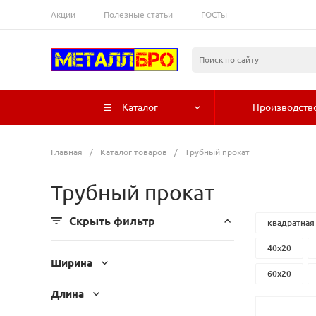
Акции
Полезные статьи
ГОСТы
Каталог
Производств
Главная
/
Каталог товаров
/
Трубный прокат
Трубный прокат
Скрыть фильтр
квадратная
40x20
Ширина
60x20
Длина