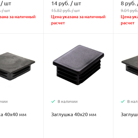
/
шт
14 руб.
/
шт
8 руб.
. /
шт
15.82 руб. /
шт
9.04 руб.
зана за наличный
Цена указана за наличный
Цена ук
расчет
расчет
ичии
В наличии
В на
а 40х40 мм
Заглушка 40х20 мм
Заглуш