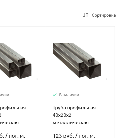
Сортировка
личии
В наличии
профильная
Труба профильная
2
40х20х2
ическая
металлическая
б.
/
пог. м.
123 руб.
/
пог. м.