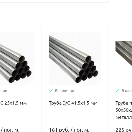
ичии
В наличии
В на
/С 25х1,5 мм
Труба Э/С 41,5х1,5 мм
Труба 
50х50х
металл
/
пог. м.
161 руб.
/
пог. м.
225 ру