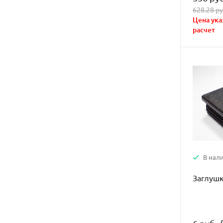
628.28 ру
Цена ука
расчет
В нал
Заглушк