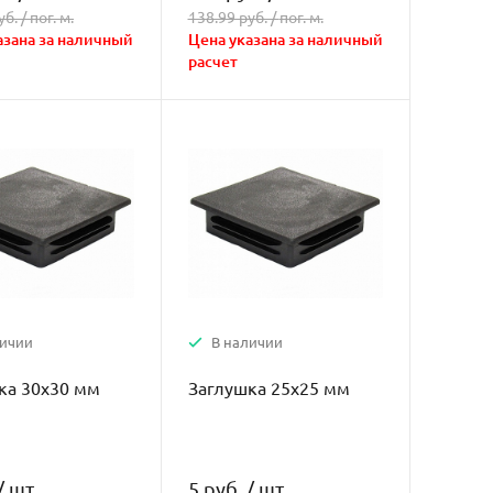
уб. /
пог. м.
138.99 руб. /
пог. м.
азана за наличный
Цена указана за наличный
расчет
личии
В наличии
ка 30х30 мм
Заглушка 25х25 мм
/
шт
5 руб.
/
шт