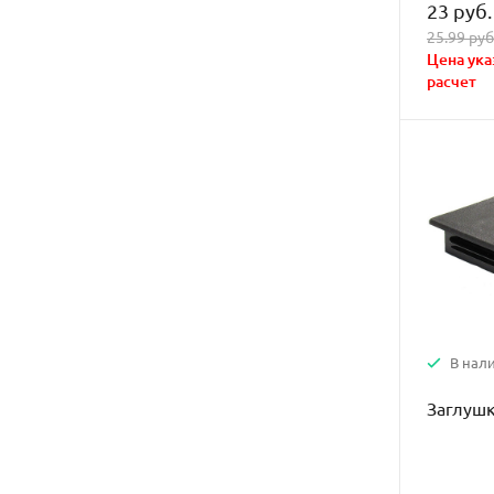
23 руб.
25.99 руб
Цена ука
расчет
В нал
Заглушк