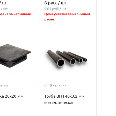
/
шт
8 руб.
/
шт
 /
шт
9.04 руб. /
шт
азана за наличный
Цена указана за наличный
расчет
личии
В наличии
ка 20х20 мм
Труба ВГП 40х3,2 мм
металлическая