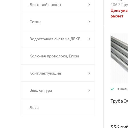
106.22 ру
Листовой прокат
Цена ука
расчет
Сетки
Водосточная система ДЕКЕ
Колючая проволока, Егоза
Комплектующие
В нал
Вышки тура
Труба Э
Леса
556 руб