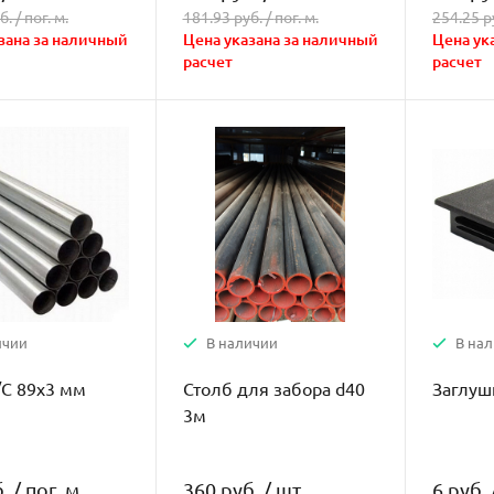
б. /
пог. м.
181.93 руб. /
пог. м.
254.25 р
зана за наличный
Цена указана за наличный
Цена ук
расчет
расчет
ичии
В наличии
В на
/С 89х3 мм
Столб для забора d40
Заглуш
3м
.
/
пог. м.
360 руб.
/
шт
6 руб.