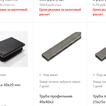
б. /
пог. м.
406.8 руб. /
шт
6.78 руб.
зана за наличный
Цена указана за наличный
Цена ук
расчет
расчет
ичии
Под заказ
Под з
Товар можно забрать через
Товар мо
а 30х20 мм
7 дней
7 дней
Труба профильная
Труба 
40х40х2
25х25х