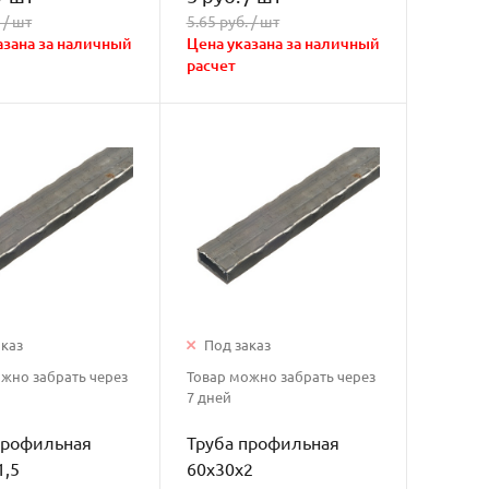
 /
шт
5.65 руб. /
шт
азана за наличный
Цена указана за наличный
расчет
аказ
Под заказ
жно забрать через
Товар можно забрать через
7 дней
профильная
Труба профильная
1,5
60х30х2