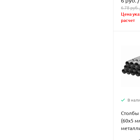
6 руб.
6.78 руб. 
Цена ука
расчет
В нал
Столбы 
(60х5 м
металл