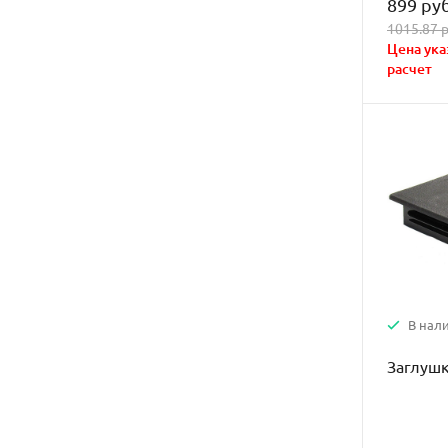
899 руб
1015.87 р
Цена ука
расчет
В нал
Заглушк