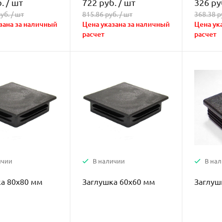
.
/
шт
722 руб.
/
шт
326 ру
уб. /
шт
815.86 руб. /
шт
368.38 р
зана за наличный
Цена указана за наличный
Цена ук
расчет
расчет
ичии
В наличии
В на
а 80х80 мм
Заглушка 60х60 мм
Заглуш