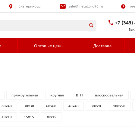
г. Екатеринбург
sale@metallbro96.ru
пн-
+7 (343)
Зак
+7 (992) 016-
о
Оптовые цены
Доставка
прямоугольная
круглая
ВГП
плоскоовальная
60x40
30x30
60x60
40x40
30x20
100x50
10x10
15x15
30х15