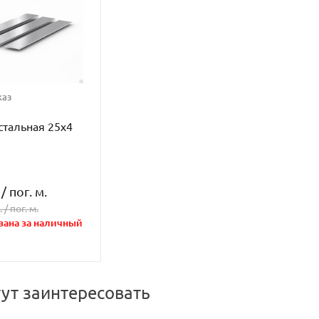
каз
стальная 25х4
/
пог. м.
. /
пог. м.
зана за наличный
гут заинтересовать