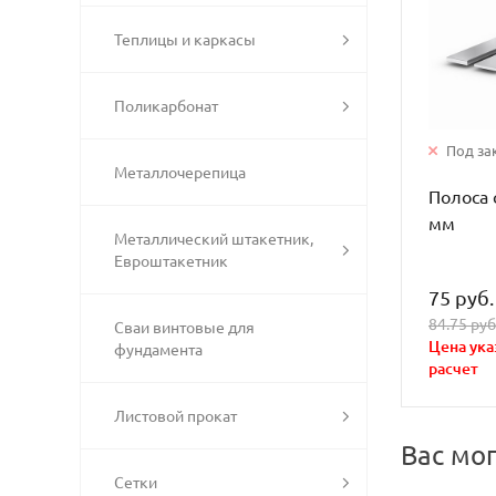
Теплицы и каркасы
Поликарбонат
Под за
Металлочерепица
Полоса 
мм
Металлический штакетник,
Евроштакетник
75 руб.
84.75 руб
Сваи винтовые для
Цена ука
фундамента
расчет
Листовой прокат
Вас мо
Сетки