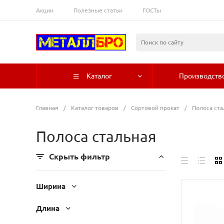
Акции
Полезные статьи
ГОСТы
Каталог
Производств
Главная
/
Каталог товаров
/
Сортовой прокат
/
Полоса ста
Полоса стальная
Скрыть фильтр
Ширина
Длина