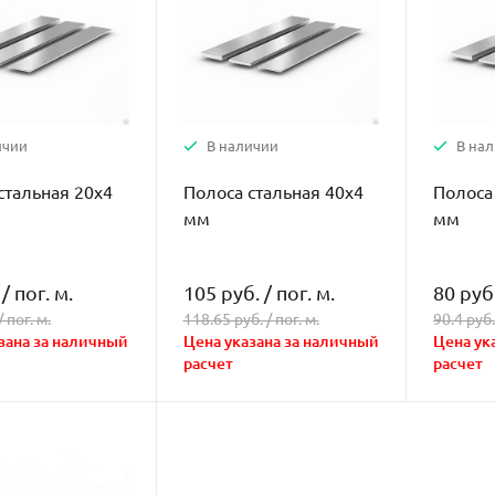
ичии
В наличии
В на
стальная 20х4
Полоса стальная 40х4
Полоса
мм
мм
/
пог. м.
105 руб.
/
пог. м.
80 руб
/
пог. м.
118.65 руб. /
пог. м.
90.4 руб.
зана за наличный
Цена указана за наличный
Цена ук
расчет
расчет