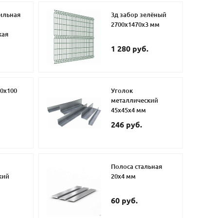
ильная
3д забор зелёный
2700х1470х3 мм
кая
1 280 руб.
0х100
Уголок
металлический
45х45х4 мм
246 руб.
Полоса стальная
кий
20х4 мм
60 руб.