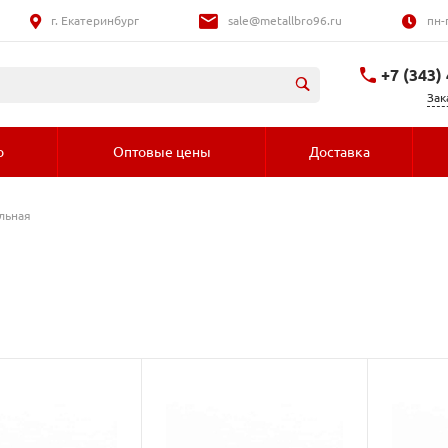
г. Екатеринбург
sale@metallbro96.ru
пн-
+7 (343)
Зак
+7 (992) 016-
о
Оптовые цены
Доставка
льная