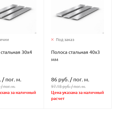
личии
Под заказ
 стальная 30х4
Полоса стальная 40х3
мм
.
/
пог. м.
86 руб.
/
пог. м.
 /
пог. м.
97.18 руб. /
пог. м.
азана за наличный
Цена указана за наличный
расчет