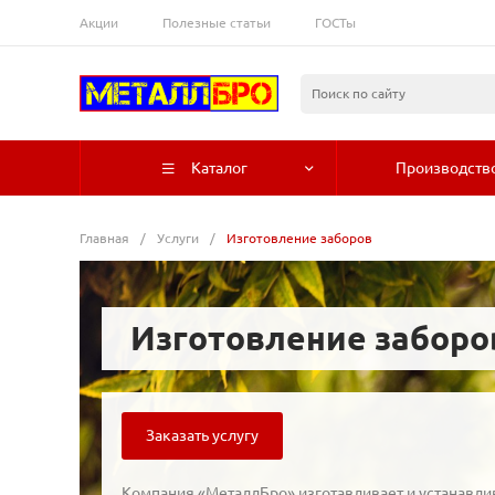
Акции
Полезные статьи
ГОСТы
Каталог
Производств
Главная
/
Услуги
/
Изготовление заборов
Изготовление заборо
Заказать услугу
Компания «МеталлБро» изготавливает и устанавли