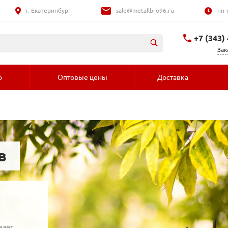
г. Екатеринбург
sale@metallbro96.ru
пн-
+7 (343)
Зак
+7 (992) 016-
о
Оптовые цены
Доставка
в
вает