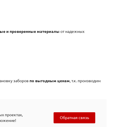
ные и проверенные материалы
от надежных
тановку заборов
по выгодным ценам
, т.к. производим
ых проектах,
Обратная связь
ложение!