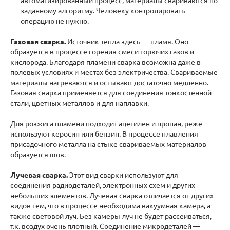
автоматизированный процесс, материалы свариваются по
заданному алгоритму. Человеку контролировать
операцию не нужно.
Газовая сварка
.
Источник тепла здесь — пламя. Оно
образуется в процессе горения смеси горючих газов и
кислорода. Благодаря пламени сварка возможна даже в
полевых условиях и местах без электричества. Свариваемые
материалы нагреваются и остывают достаточно медленно.
Газовая сварка применяется для соединения тонкостенной
стали, цветных металлов и для наплавки.
Для розжига пламени подходит ацетилен и пропан, реже
используют керосин или бензин. В процессе плавления
присадочного металла на стыке свариваемых материалов
образуется шов.
Лучевая сварка.
Этот вид сварки используют для
соединения радиодеталей, электронных схем и других
небольших элементов. Лучевая сварка отличается от других
видов тем, что в процессе необходима вакуумная камера, а
также световой луч. Без камеры луч не будет рассеиваться,
т.к. воздух очень плотный. Соединение микродеталей —