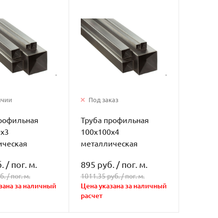
ичии
Под заказ
профильная
Труба профильная
0х3
100х100х4
ическая
металлическая
.
/
пог. м.
895 руб.
/
пог. м.
б. /
пог. м.
1011.35 руб. /
пог. м.
зана за наличный
Цена указана за наличный
расчет