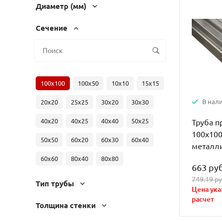
Диаметр (мм)
Сечение
100x100
100x50
10x10
15x15
В нал
20x20
25x25
30x20
30x30
40x20
40x25
40x40
50x25
Труба 
100х10
50x50
60x20
60x30
60x40
металл
60x60
80x40
80x80
663 руб
749.19 ру
Тип трубы
Цена ука
расчет
Толщина стенки