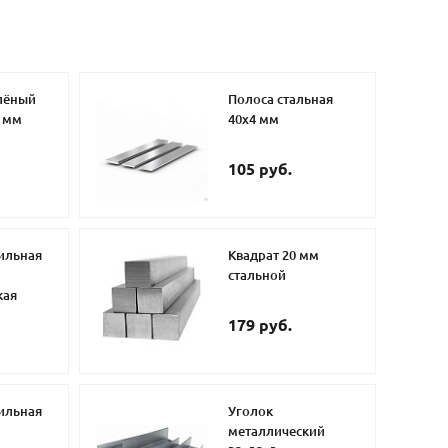
елёный
Полоса стальная
4 мм
40х4 мм
105 руб.
ильная
Квадрат 20 мм
стальной
кая
179 руб.
ильная
Уголок
металлический