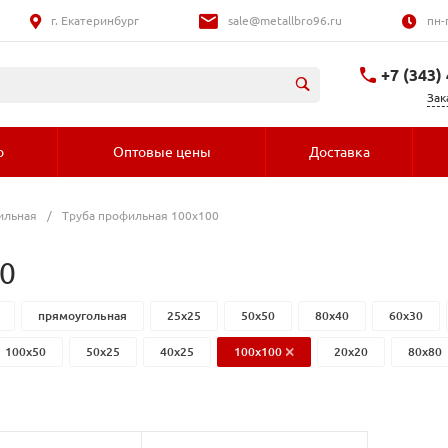
г. Екатеринбург
sale@metallbro96.ru
пн-
+7 (343)
Зак
+7 (992) 016-
о
Оптовые цены
Доставка
ильная
/
Труба профильная 100x100
0
прямоугольная
25x25
50x50
80x40
60x30
100x50
50x25
40x25
100x100
20x20
80x80