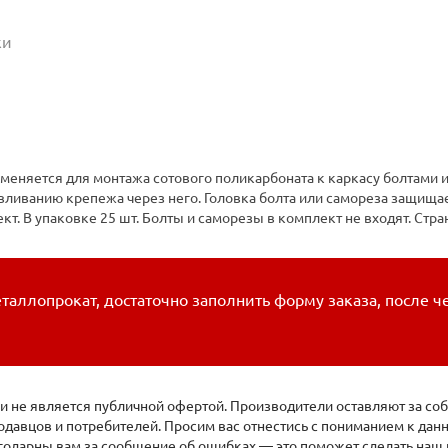
ки
меняется для монтажа сотового поликарбоната к каркасу болтами 
вливанию крепежа через него. Головка болта или самореза защища
. В упаковке 25 шт. Болты и саморезы в комплект не входят. Стра
таллопрокат, достаточно заполнить форму заказа, после ч
 не является публичной офертой. Производители оставляют за соб
давцов и потребителей. Просим вас отнестись с пониманием к да
агодарны вам за сообщение об ошибках — это поможет сделать наш 