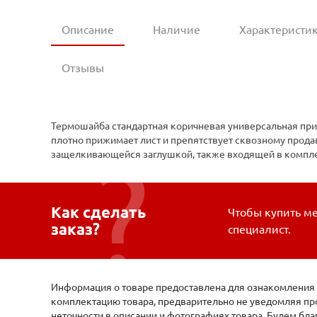
Описание
Наличие
Характеристи
Отзывы
Термошайба стандартная коричневая универсальная при
плотно прижимает лист и препятствует сквозному прода
защелкивающейся заглушкой, также входящей в комплект
Как сделать
Чтобы купить ме
заказ?
специалист.
Информация о товаре предоставлена для ознакомления и
комплектацию товара, предварительно не уведомляя про
неточности в описании и фотографиях товара. Будем бл