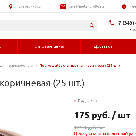
г. Екатеринбург
sale@metallbro96.ru
пн-
+7 (343)
Зак
+7 (992) 016-
о
Оптовые цены
Доставка
для поликарбоната
/
Термошайба стандартная коричневая (25 шт.)
оричневая (25 шт.)
Под заказ
175 руб.
/
шт
197.75 руб. /
шт
Цена указана за наличный рас