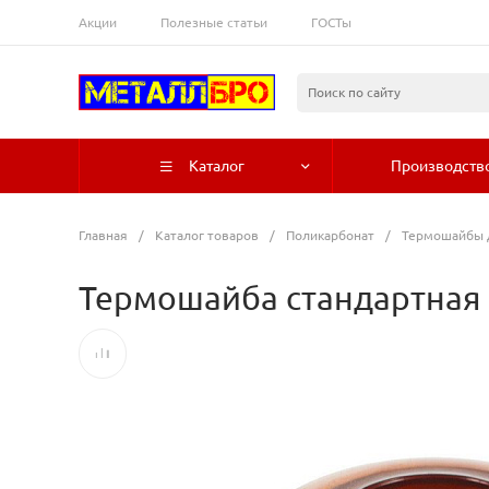
Акции
Полезные статьи
ГОСТы
Каталог
Производств
Главная
/
Каталог товаров
/
Поликарбонат
/
Термошайбы 
Термошайба стандартная к