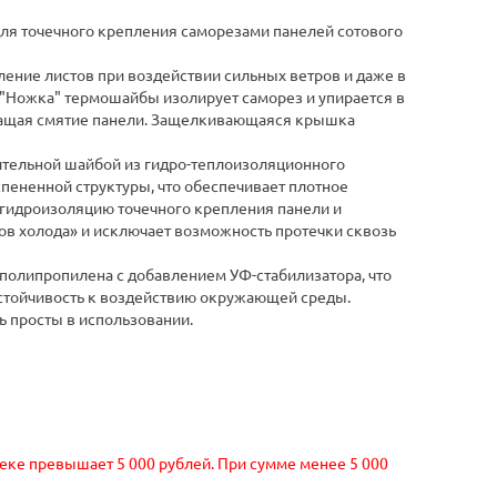
я точечного крепления саморезами панелей сотового
ение листов при воздействии сильных ветров и даже в
 "Ножка" термошайбы изолирует саморез и упирается в
ращая смятие панели. Защелкивающаяся крышка
тельной шайбой из гидро-теплоизоляционного
пененной структуры, что обеспечивает плотное
гидроизоляцию точечного крепления панели и
в холода» и исключает возможность протечки сквозь
полипропилена с добавлением УФ-стабилизатора, что
устойчивость к воздействию окружающей среды.
 просты в использовании.
чеке превышает 5 000 рублей. При сумме менее 5 000