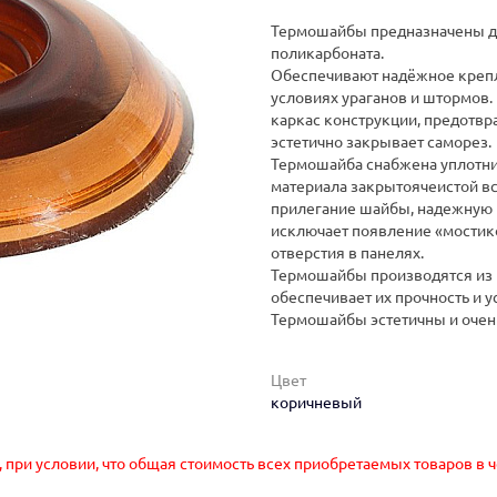
Термошайбы предназначены дл
поликарбоната.
Обеспечивают надёжное крепл
условиях ураганов и штормов.
каркас конструкции, предотв
эстетично закрывает саморез.
Термошайба снабжена уплотни
материала закрытоячеистой вс
прилегание шайбы, надежную 
исключает появление «мостико
отверстия в панелях.
Термошайбы производятся из 
обеспечивает их прочность и 
Термошайбы эстетичны и очень
Цвет
коричневый
, при условии, что общая стоимость всех приобретаемых товаров в 