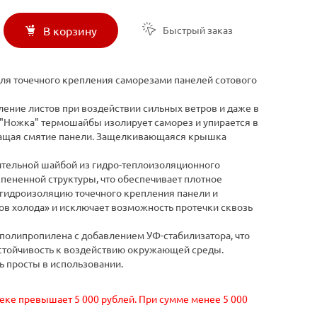
Быстрый заказ
В корзину
я точечного крепления саморезами панелей сотового
ение листов при воздействии сильных ветров и даже в
 "Ножка" термошайбы изолирует саморез и упирается в
ращая смятие панели. Защелкивающаяся крышка
тельной шайбой из гидро-теплоизоляционного
пененной структуры, что обеспечивает плотное
гидроизоляцию точечного крепления панели и
в холода» и исключает возможность протечки сквозь
полипропилена с добавлением УФ-стабилизатора, что
устойчивость к воздействию окружающей среды.
 просты в использовании.
чеке превышает 5 000 рублей. При сумме менее 5 000