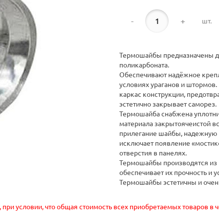
-
+
шт.
Термошайбы предназначены дл
поликарбоната.
Обеспечивают надёжное крепл
условиях ураганов и штормов.
каркас конструкции, предотв
эстетично закрывает саморез.
Термошайба снабжена уплотни
материала закрытоячеистой вс
прилегание шайбы, надежную 
исключает появление «мостико
отверстия в панелях.
Термошайбы производятся из 
обеспечивает их прочность и 
Термошайбы эстетичны и очень
, при условии, что общая стоимость всех приобретаемых товаров в 