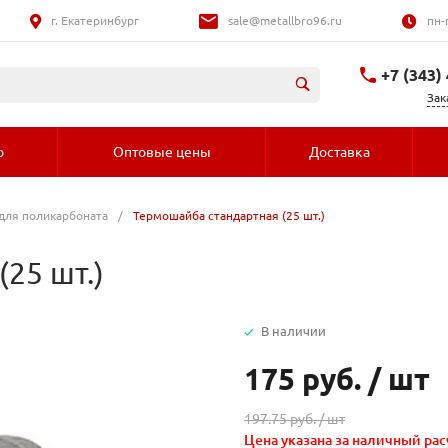
г. Екатеринбург
sale@metallbro96.ru
пн-
+7 (343)
Зак
+7 (992) 016-
о
Оптовые цены
Доставка
для поликарбоната
/
Термошайба стандартная (25 шт.)
25 шт.)
В наличии
175 руб.
/
шт
197.75 руб. /
шт
Цена указана за наличный рас