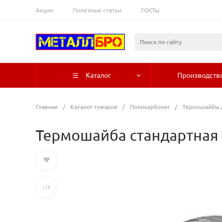
Акции
Полезные статьи
ГОСТы
Каталог
Производств
Главная
/
Каталог товаров
/
Поликарбонат
/
Термошайбы 
Термошайба стандартная (