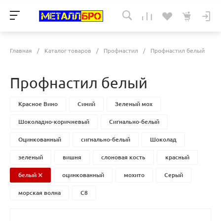
Главная
/
Каталог товаров
/
Профнастил
/
Профнастил белый
Профнастил белый
Красное Вино
Синий
Зеленый мох
Шоколадно-коричневый
Сигнально-белый
Оцинкованный
сигнально-белый
Шоколад
зеленый
вишня
слоновая кость
красный
белый
оцинкованный
мохито
Серый
морская волна
С8