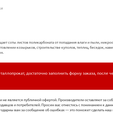
ки
ет соты листов поликарбоната от попадания влаги и пыли, микроо
товлении козырьков, строительстве куполов, теплиц, беседок, нав
мм.
таллопрокат, достаточно заполнить форму заказа, после ч
 не является публичной офертой. Производители оставляют за соб
давцов и потребителей. Просим вас отнестись с пониманием к да
агодарны вам за сообщение об ошибках — это поможет сделать наш 