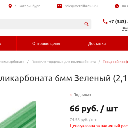
г. Екатеринбург
sale@metallbro96.ru
пн-
+7 (343)
Зак
+7 (992) 016-
о
Оптовые цены
Доставка
поликарбоната
/
Профиля торцевые для поликарбоната
/
Торцевой проф
ликарбоната 6мм Зеленый (2,1
Под заказ
66 руб.
/
шт
74.58 руб. /
шт
Цена указана за наличный рас