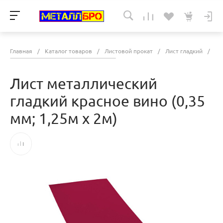
Главная
/
Каталог товаров
/
Листовой прокат
/
Лист гладкий
/
Ли
Лист металлический
гладкий красное вино (0,35
мм; 1,25м х 2м)