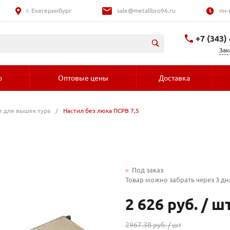
г. Екатеринбург
sale@metallbro96.ru
пн-
+7 (343)
Зак
+7 (992) 016-
о
Оптовые цены
Доставка
 для вышек тура
/
Настил без люка ПСРВ 7,5
Под заказ
Товар можно забрать через 3 дн
2 626 руб.
/
ш
2967.38 руб. /
шт