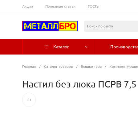
Акции
Полезные статьи
ГОСТы
Каталог
Производств
Главная
/
Каталог товаров
/
Вышки тура
/
Комплектующие
Настил без люка ПСРВ 7,5