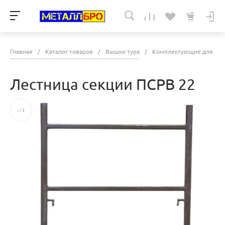
Главная
/
Каталог товаров
/
Вышки тура
/
Комплектующие для выш
Лестница секции ПСРВ 22